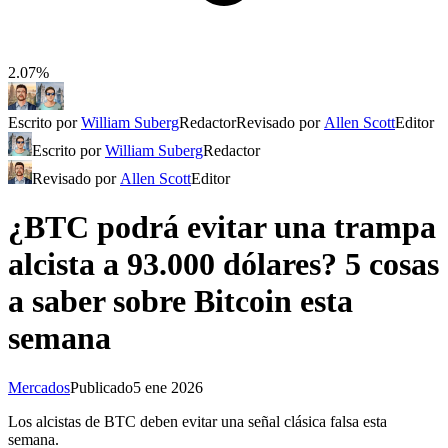
2.07%
Escrito por
William Suberg
Redactor
Revisado por
Allen Scott
Editor
Escrito por
William Suberg
Redactor
Revisado por
Allen Scott
Editor
¿BTC podrá evitar una trampa
alcista a 93.000 dólares? 5 cosas
a saber sobre Bitcoin esta
semana
Mercados
Publicado
5 ene 2026
Los alcistas de BTC deben evitar una señal clásica falsa esta
semana.