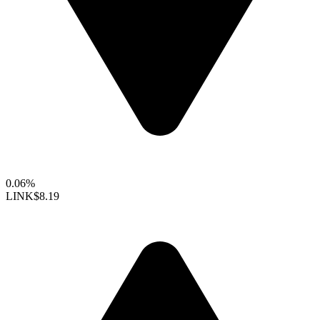
0.06%
LINK
$8.19