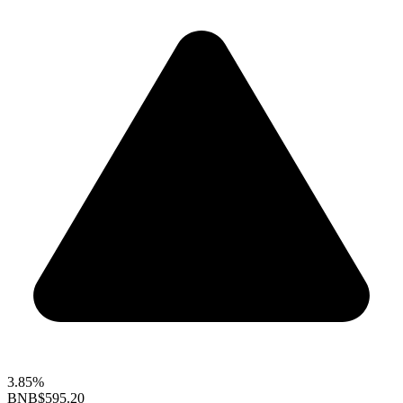
3.85%
BNB
$595.20