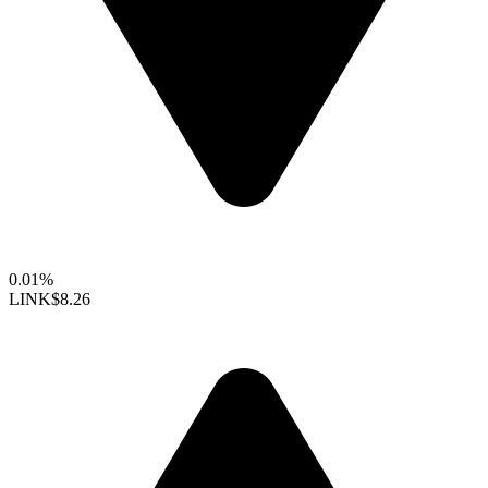
0.01%
LINK
$8.26