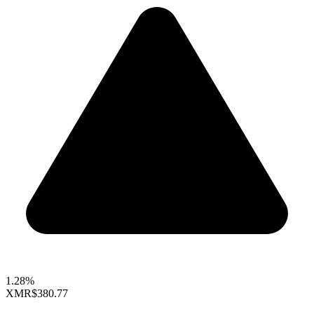
1.28%
XMR
$380.77