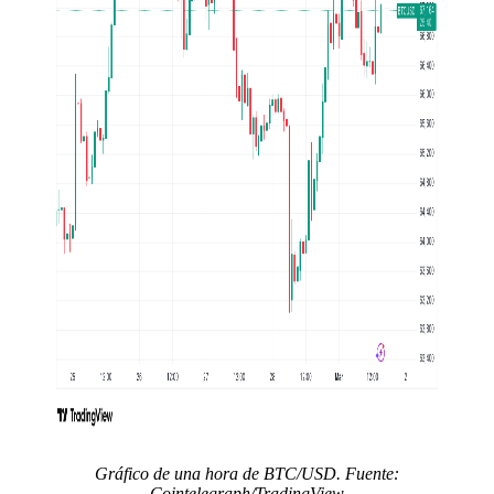
Gráfico de una hora de BTC/USD. Fuente:
Cointelegraph/TradingView