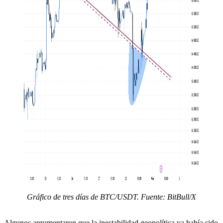
Gráfico de tres días de BTC/USDT. Fuente: BitBull/X
Algunos argumentaron que la inestabilidad geopolítica ya había sido