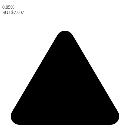
0.05%
SOL
$77.07