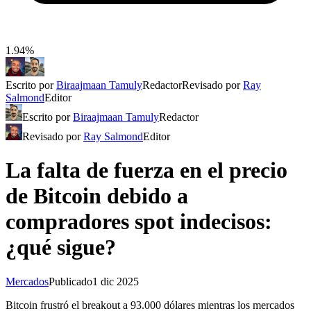
1.94%
Escrito por
Biraajmaan Tamuly
Redactor
Revisado por
Ray
Salmond
Editor
Escrito por
Biraajmaan Tamuly
Redactor
Revisado por
Ray Salmond
Editor
La falta de fuerza en el precio
de Bitcoin debido a
compradores spot indecisos:
¿qué sigue?
Mercados
Publicado
1 dic 2025
Bitcoin frustró el breakout a 93.000 dólares mientras los mercados