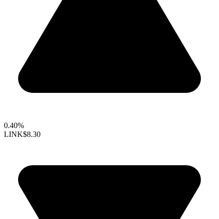
0.40%
LINK
$8.30