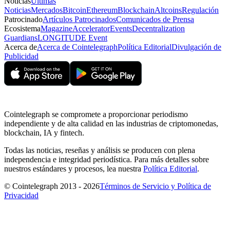
Noticias
Últimas
Noticias
Mercados
Bitcoin
Ethereum
Blockchain
Altcoins
Regulación
Patrocinado
Artículos Patrocinados
Comunicados de Prensa
Ecosistema
Magazine
Accelerator
Events
Decentralization
Guardians
LONGITUDE Event
Acerca de
Acerca de Cointelegraph
Política Editorial
Divulgación de
Publicidad
Cointelegraph se compromete a proporcionar periodismo
independiente y de alta calidad en las industrias de criptomonedas,
blockchain, IA y fintech.
Todas las noticias, reseñas y análisis se producen con plena
independencia e integridad periodística. Para más detalles sobre
nuestros estándares y procesos, lea nuestra
Política Editorial
.
© Cointelegraph 2013 - 2026
Términos de Servicio y Política de
Privacidad