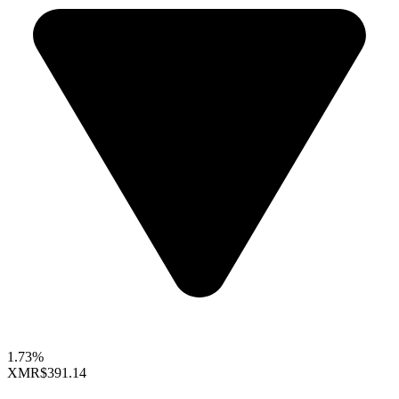
1.73%
XMR
$391.14