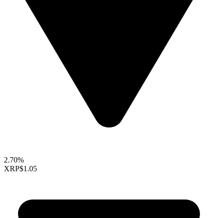
2.70%
XRP
$1.05