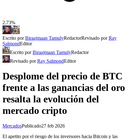
2.73%
Escrito por
Biraajmaan Tamuly
Redactor
Revisado por
Ray
Salmond
Editor
Escrito por
Biraajmaan Tamuly
Redactor
Revisado por
Ray Salmond
Editor
Desplome del precio de BTC
frente a las ganancias del oro
resalta la evolución del
mercado cripto
Mercados
Publicado
27 feb 2026
El apetito por el riesgo de los inversores hacia Bitcoin y las