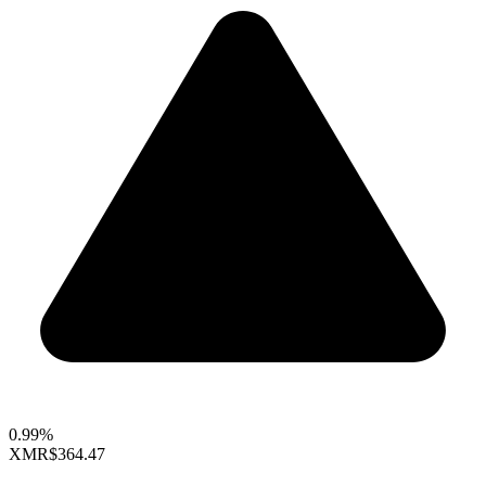
0.99%
XMR
$364.47