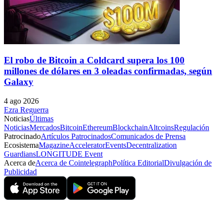
El robo de Bitcoin a Coldcard supera los 100
millones de dólares en 3 oleadas confirmadas, según
Galaxy
4 ago 2026
Ezra Reguerra
Noticias
Últimas
Noticias
Mercados
Bitcoin
Ethereum
Blockchain
Altcoins
Regulación
Patrocinado
Artículos Patrocinados
Comunicados de Prensa
Ecosistema
Magazine
Accelerator
Events
Decentralization
Guardians
LONGITUDE Event
Acerca de
Acerca de Cointelegraph
Política Editorial
Divulgación de
Publicidad