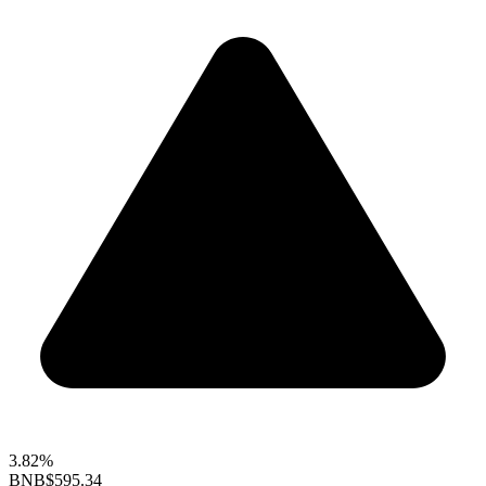
3.82%
BNB
$595.34