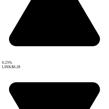
0.25%
LINK
$8.28