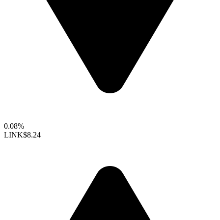
0.08%
LINK
$8.24