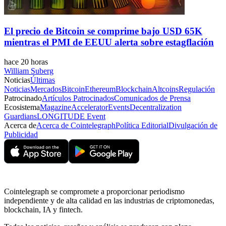
El precio de Bitcoin se comprime bajo USD 65K
mientras el PMI de EEUU alerta sobre estagflación
hace 20 horas
William Suberg
Noticias
Últimas
Noticias
Mercados
Bitcoin
Ethereum
Blockchain
Altcoins
Regulación
Patrocinado
Artículos Patrocinados
Comunicados de Prensa
Ecosistema
Magazine
Accelerator
Events
Decentralization
Guardians
LONGITUDE Event
Acerca de
Acerca de Cointelegraph
Política Editorial
Divulgación de
Publicidad
Cointelegraph se compromete a proporcionar periodismo
independiente y de alta calidad en las industrias de criptomonedas,
blockchain, IA y fintech.