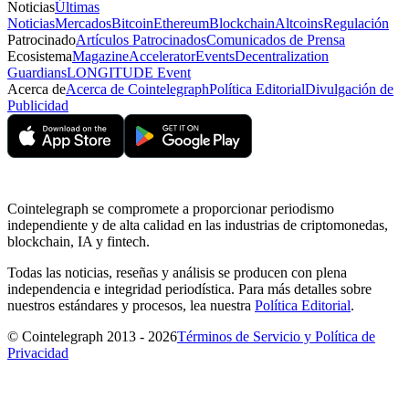
Noticias
Últimas
Noticias
Mercados
Bitcoin
Ethereum
Blockchain
Altcoins
Regulación
Patrocinado
Artículos Patrocinados
Comunicados de Prensa
Ecosistema
Magazine
Accelerator
Events
Decentralization
Guardians
LONGITUDE Event
Acerca de
Acerca de Cointelegraph
Política Editorial
Divulgación de
Publicidad
Cointelegraph se compromete a proporcionar periodismo
independiente y de alta calidad en las industrias de criptomonedas,
blockchain, IA y fintech.
Todas las noticias, reseñas y análisis se producen con plena
independencia e integridad periodística. Para más detalles sobre
nuestros estándares y procesos, lea nuestra
Política Editorial
.
© Cointelegraph 2013 - 2026
Términos de Servicio y Política de
Privacidad