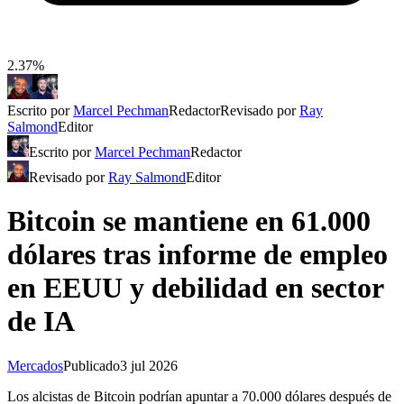
2.37%
Escrito por
Marcel Pechman
Redactor
Revisado por
Ray
Salmond
Editor
Escrito por
Marcel Pechman
Redactor
Revisado por
Ray Salmond
Editor
Bitcoin se mantiene en 61.000
dólares tras informe de empleo
en EEUU y debilidad en sector
de IA
Mercados
Publicado
3 jul 2026
Los alcistas de Bitcoin podrían apuntar a 70.000 dólares después de