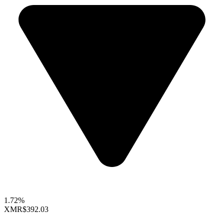
1.72%
XMR
$392.03