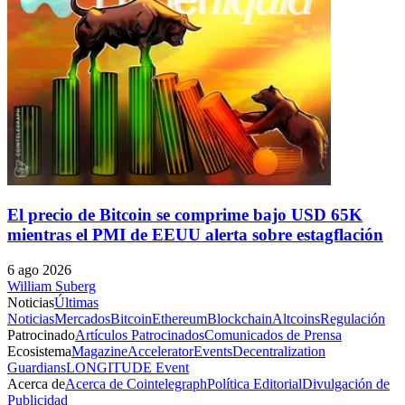
El precio de Bitcoin se comprime bajo USD 65K
mientras el PMI de EEUU alerta sobre estagflación
6 ago 2026
William Suberg
Noticias
Últimas
Noticias
Mercados
Bitcoin
Ethereum
Blockchain
Altcoins
Regulación
Patrocinado
Artículos Patrocinados
Comunicados de Prensa
Ecosistema
Magazine
Accelerator
Events
Decentralization
Guardians
LONGITUDE Event
Acerca de
Acerca de Cointelegraph
Política Editorial
Divulgación de
Publicidad