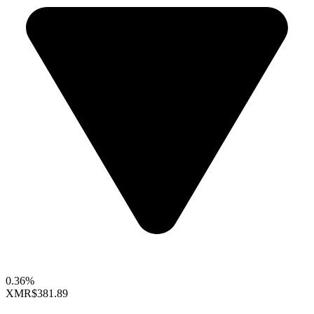
0.36%
XMR
$381.89