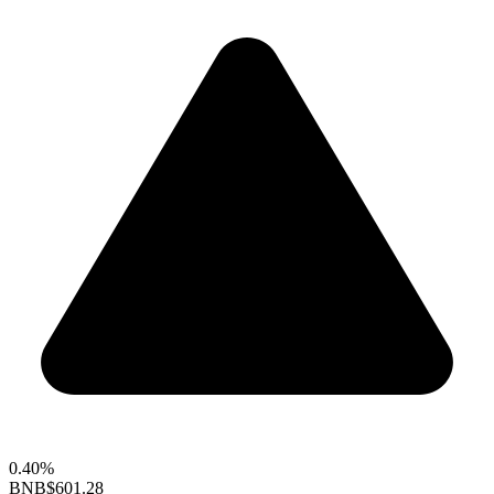
0.40%
BNB
$601.28