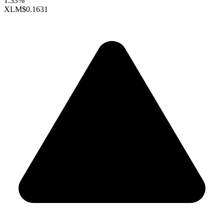
1.33%
XLM
$0.1631