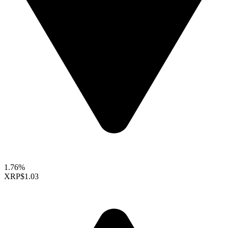
1.76%
XRP
$1.03