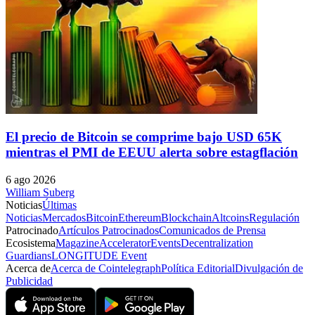
El precio de Bitcoin se comprime bajo USD 65K
mientras el PMI de EEUU alerta sobre estagflación
6 ago 2026
William Suberg
Noticias
Últimas
Noticias
Mercados
Bitcoin
Ethereum
Blockchain
Altcoins
Regulación
Patrocinado
Artículos Patrocinados
Comunicados de Prensa
Ecosistema
Magazine
Accelerator
Events
Decentralization
Guardians
LONGITUDE Event
Acerca de
Acerca de Cointelegraph
Política Editorial
Divulgación de
Publicidad