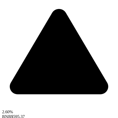
2.60%
BNB
$595.37