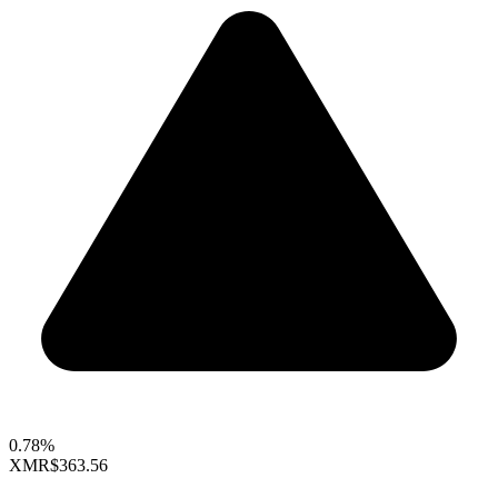
0.78%
XMR
$363.56