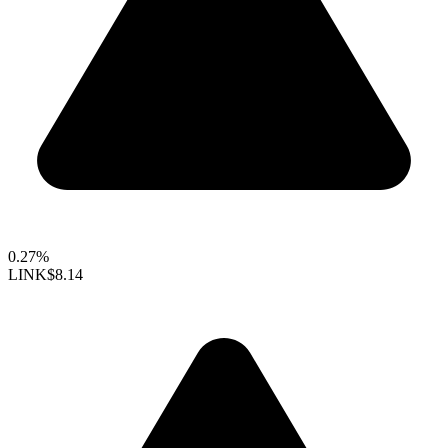
0.27%
LINK
$8.14