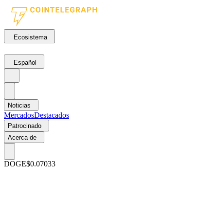
Ecosistema
Español
Noticias
Mercados
Destacados
Patrocinado
Acerca de
DOGE
$0.07033