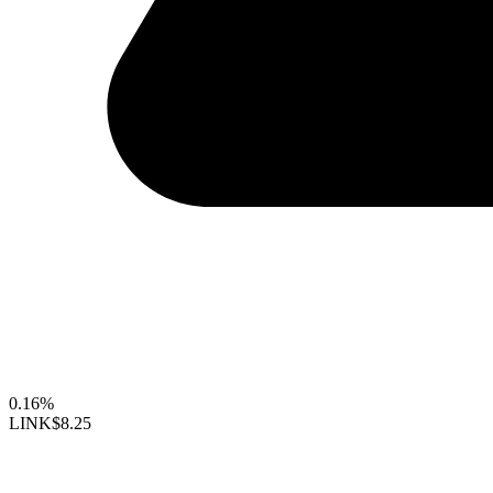
0.16%
LINK
$8.25