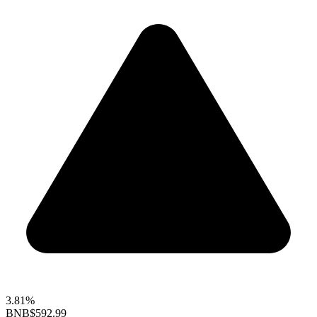
3.81%
BNB
$592.99