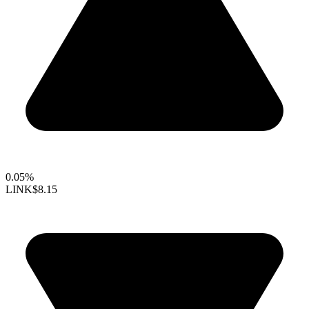
0.05%
LINK
$8.15