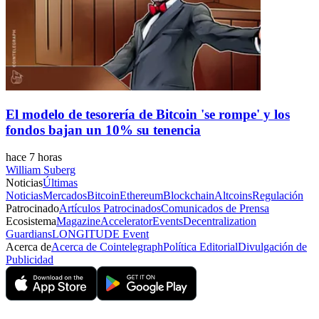
El modelo de tesorería de Bitcoin 'se rompe' y los
fondos bajan un 10% su tenencia
hace 7 horas
William Suberg
Noticias
Últimas
Noticias
Mercados
Bitcoin
Ethereum
Blockchain
Altcoins
Regulación
Patrocinado
Artículos Patrocinados
Comunicados de Prensa
Ecosistema
Magazine
Accelerator
Events
Decentralization
Guardians
LONGITUDE Event
Acerca de
Acerca de Cointelegraph
Política Editorial
Divulgación de
Publicidad