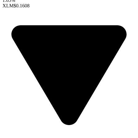
1.65%
XLM
$0.1608