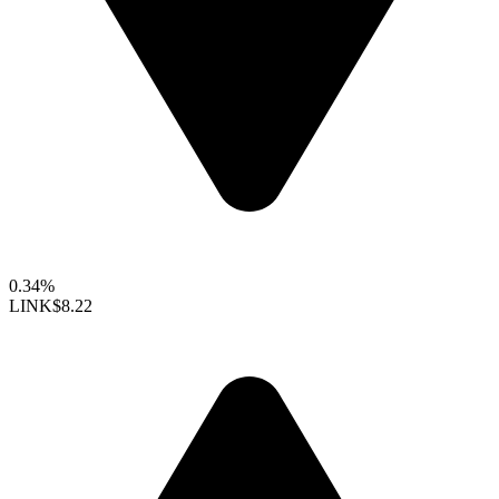
0.34%
LINK
$8.22