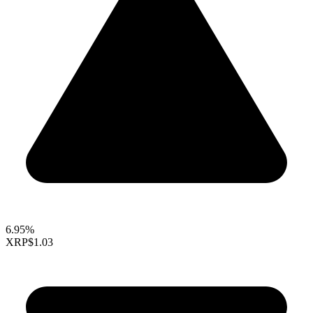
6.95%
XRP
$1.03