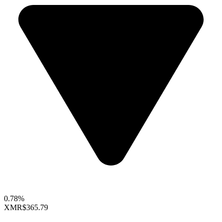
0.78%
XMR
$365.79