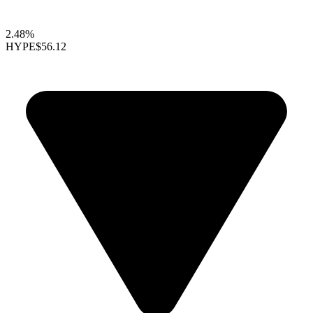
2.48%
HYPE
$56.12