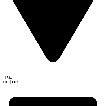
1.15%
XRP
$1.03