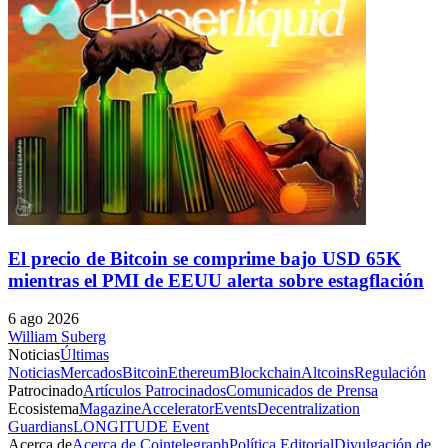
El precio de Bitcoin se comprime bajo USD 65K
mientras el PMI de EEUU alerta sobre estagflación
6 ago 2026
William Suberg
Noticias
Últimas
Noticias
Mercados
Bitcoin
Ethereum
Blockchain
Altcoins
Regulación
Patrocinado
Artículos Patrocinados
Comunicados de Prensa
Ecosistema
Magazine
Accelerator
Events
Decentralization
Guardians
LONGITUDE Event
Acerca de
Acerca de Cointelegraph
Política Editorial
Divulgación de