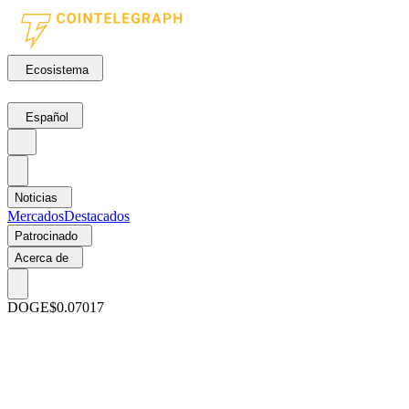
Ecosistema
Español
Noticias
Mercados
Destacados
Patrocinado
Acerca de
DOGE
$0.07017