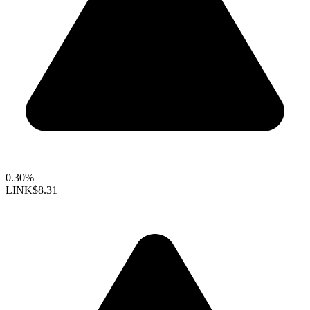
0.30%
LINK
$8.31