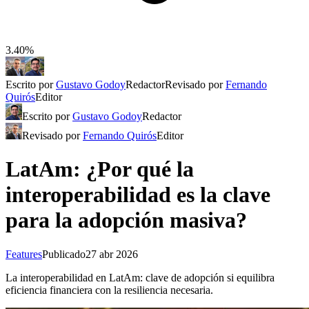
3.40%
Escrito por
Gustavo Godoy
Redactor
Revisado por
Fernando
Quirós
Editor
Escrito por
Gustavo Godoy
Redactor
Revisado por
Fernando Quirós
Editor
LatAm: ¿Por qué la
interoperabilidad es la clave
para la adopción masiva?
Features
Publicado
27 abr 2026
La interoperabilidad en LatAm: clave de adopción si equilibra
eficiencia financiera con la resiliencia necesaria.