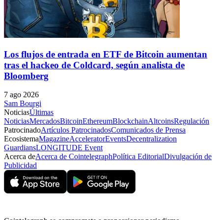
Los flujos de entrada en ETF de Bitcoin aumentan
tras el hackeo de Coldcard, según analista de
Bloomberg
7 ago 2026
Sam Bourgi
Noticias
Últimas
Noticias
Mercados
Bitcoin
Ethereum
Blockchain
Altcoins
Regulación
Patrocinado
Artículos Patrocinados
Comunicados de Prensa
Ecosistema
Magazine
Accelerator
Events
Decentralization
Guardians
LONGITUDE Event
Acerca de
Acerca de Cointelegraph
Política Editorial
Divulgación de
Publicidad