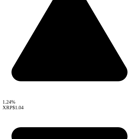
1.24%
XRP
$1.04