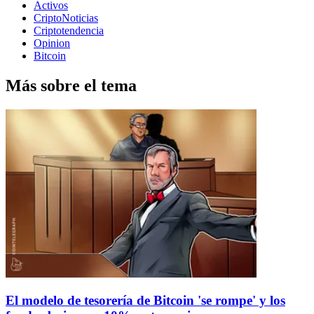
Activos
CriptoNoticias
Criptotendencia
Opinion
Bitcoin
Más sobre el tema
El modelo de tesorería de Bitcoin 'se rompe' y los