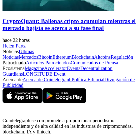
CryptoQuant: Ballenas cripto acumulan mientras el
mercado bajista se acerca a su fase final
hace 22 horas
Helen Partz
Noticias
Últimas
Noticias
Mercados
Bitcoin
Ethereum
Blockchain
Altcoins
Regulación
Patrocinado
Artículos Patrocinados
Comunicados de Prensa
Ecosistema
Magazine
Accelerator
Events
Decentralization
Guardians
LONGITUDE Event
Acerca de
Acerca de Cointelegraph
Política Editorial
Divulgación de
Publicidad
Cointelegraph se compromete a proporcionar periodismo
independiente y de alta calidad en las industrias de criptomonedas,
blockchain, IA y fintech.