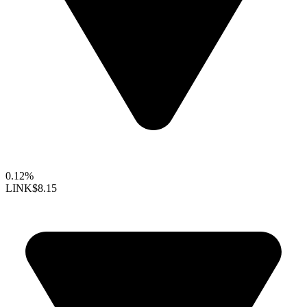
0.12%
LINK
$8.15