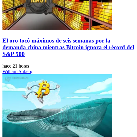
El oro tocó máximos de seis semanas por la
demanda china mientras Bitcoin ignora el récord del
S&P 500
hace 21 horas
William Suberg