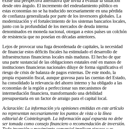
existe una perspectiva alternativa que invita a evaluar la situación
desde otro ángulo. El incremento del endeudamiento público en
estas economías no se ha traducido necesariamente en una pérdida
de confianza generalizada por parte de los inversores globales. La
modernización y el fortalecimiento de los sistemas bancarios locales,
junto con la profundidad de los mercados de deuda interna
denominados en moneda nacional, otorgan a estos países un colchón
de resistencia que no poseían en décadas anteriores.
Lejos de provocar una fuga desordenada de capitales, la necesidad
de financiar estos déficits fiscales ha estimulado el desarrollo de
infraestructuras financieras locales más maduras. El hecho de que
una parte sustancial de las obligaciones estatales esté en manos de
instituciones financieras nacionales diluye de forma significativa el
riesgo de crisis de balanza de pagos externas. De este modo, la
propia expansión fiscal, aunque gravosa para las cuentas del Estado,
ha consolidado la relevancia del ahorro interno y ha obligado a las
economías de la región a perfeccionar sus mecanismos de
intermediación financiera, transformando una debilidad
presupuestaria en un factor de arraigo para el capital local.
Aclaración: La información y/u opiniones emitidas en este artículo
no representan necesariamente los puntos de vista o la línea
editorial de Cointelegraph. La información aquí expuesta no debe
ser tomada como consejo financiero o recomendación de inversión.
Toda inversión y movimiento comercial implican riesgos y es