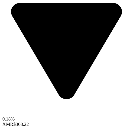
0.18%
XMR
$368.22