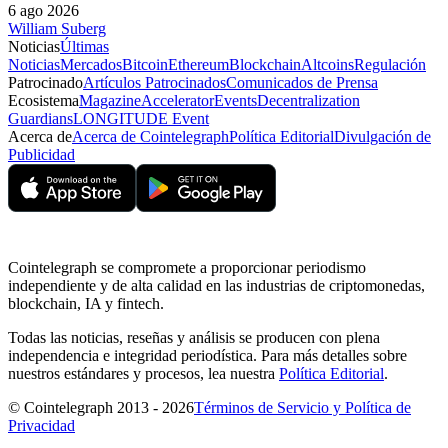
6 ago 2026
William Suberg
Noticias
Últimas
Noticias
Mercados
Bitcoin
Ethereum
Blockchain
Altcoins
Regulación
Patrocinado
Artículos Patrocinados
Comunicados de Prensa
Ecosistema
Magazine
Accelerator
Events
Decentralization
Guardians
LONGITUDE Event
Acerca de
Acerca de Cointelegraph
Política Editorial
Divulgación de
Publicidad
Cointelegraph se compromete a proporcionar periodismo
independiente y de alta calidad en las industrias de criptomonedas,
blockchain, IA y fintech.
Todas las noticias, reseñas y análisis se producen con plena
independencia e integridad periodística. Para más detalles sobre
nuestros estándares y procesos, lea nuestra
Política Editorial
.
© Cointelegraph 2013 - 2026
Términos de Servicio y Política de
Privacidad