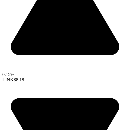
0.15%
LINK
$8.18