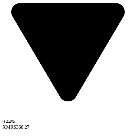
0.44%
XMR
$368.27