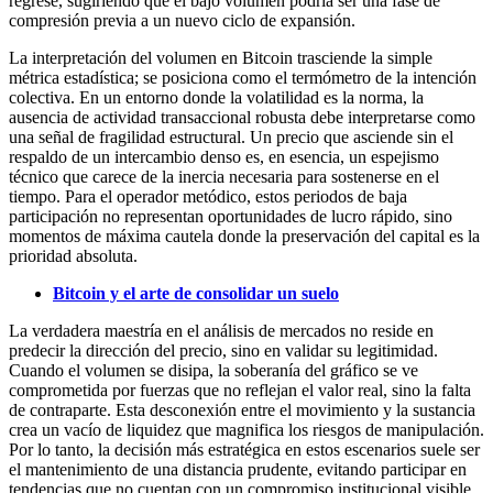
regrese, sugiriendo que el bajo volumen podría ser una fase de
compresión previa a un nuevo ciclo de expansión.
La interpretación del volumen en Bitcoin trasciende la simple
métrica estadística; se posiciona como el termómetro de la intención
colectiva. En un entorno donde la volatilidad es la norma, la
ausencia de actividad transaccional robusta debe interpretarse como
una señal de fragilidad estructural. Un precio que asciende sin el
respaldo de un intercambio denso es, en esencia, un espejismo
técnico que carece de la inercia necesaria para sostenerse en el
tiempo. Para el operador metódico, estos periodos de baja
participación no representan oportunidades de lucro rápido, sino
momentos de máxima cautela donde la preservación del capital es la
prioridad absoluta.
Bitcoin y el arte de consolidar un suelo
La verdadera maestría en el análisis de mercados no reside en
predecir la dirección del precio, sino en validar su legitimidad.
Cuando el volumen se disipa, la soberanía del gráfico se ve
comprometida por fuerzas que no reflejan el valor real, sino la falta
de contraparte. Esta desconexión entre el movimiento y la sustancia
crea un vacío de liquidez que magnifica los riesgos de manipulación.
Por lo tanto, la decisión más estratégica en estos escenarios suele ser
el mantenimiento de una distancia prudente, evitando participar en
tendencias que no cuentan con un compromiso institucional visible.