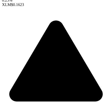
0.25%
XLM
$0.1623