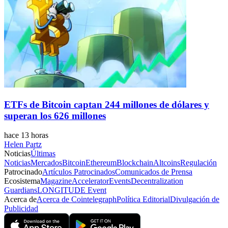
ETFs de Bitcoin captan 244 millones de dólares y
superan los 626 millones
hace 13 horas
Helen Partz
Noticias
Últimas
Noticias
Mercados
Bitcoin
Ethereum
Blockchain
Altcoins
Regulación
Patrocinado
Artículos Patrocinados
Comunicados de Prensa
Ecosistema
Magazine
Accelerator
Events
Decentralization
Guardians
LONGITUDE Event
Acerca de
Acerca de Cointelegraph
Política Editorial
Divulgación de
Publicidad