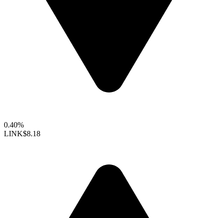
0.40%
LINK
$8.18