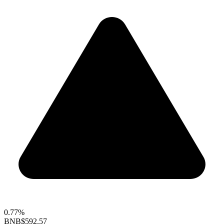
0.77%
BNB
$592.57