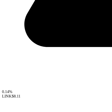
0.14%
LINK
$8.11