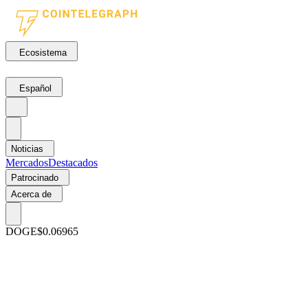
Ecosistema
Español
Noticias
Mercados
Destacados
Patrocinado
Acerca de
DOGE
$0.06965