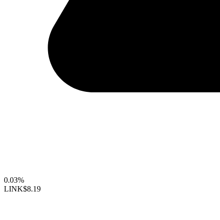
0.03%
LINK
$8.19