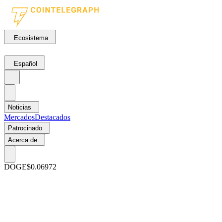
Ecosistema
Español
Noticias
Mercados
Destacados
Patrocinado
Acerca de
DOGE
$0.06972