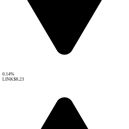
0.14%
LINK
$8.23