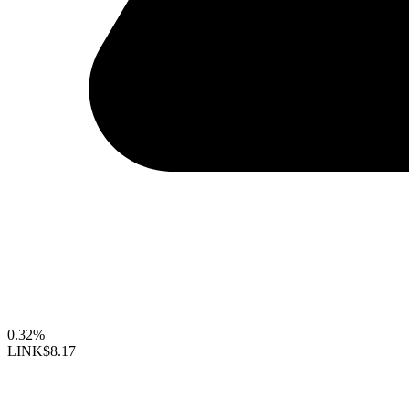
0.32%
LINK
$8.17