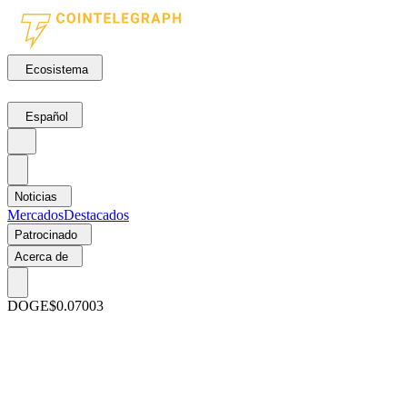
Ecosistema
Español
Noticias
Mercados
Destacados
Patrocinado
Acerca de
DOGE
$0.07003