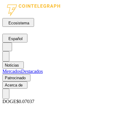
Ecosistema
Español
Noticias
Mercados
Destacados
Patrocinado
Acerca de
DOGE
$0.07037