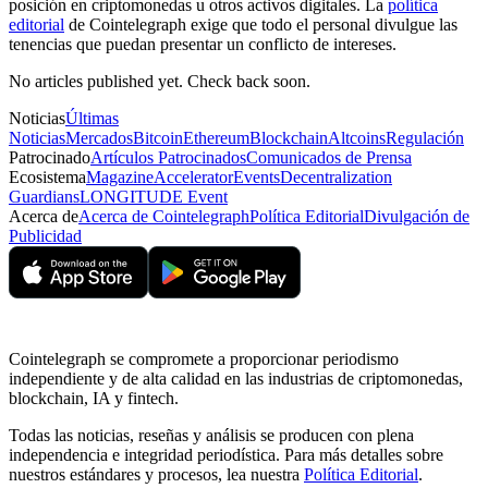
posición en criptomonedas u otros activos digitales. La
política
editorial
de Cointelegraph exige que todo el personal divulgue las
tenencias que puedan presentar un conflicto de intereses.
No articles published yet. Check back soon.
Noticias
Últimas
Noticias
Mercados
Bitcoin
Ethereum
Blockchain
Altcoins
Regulación
Patrocinado
Artículos Patrocinados
Comunicados de Prensa
Ecosistema
Magazine
Accelerator
Events
Decentralization
Guardians
LONGITUDE Event
Acerca de
Acerca de Cointelegraph
Política Editorial
Divulgación de
Publicidad
Cointelegraph se compromete a proporcionar periodismo
independiente y de alta calidad en las industrias de criptomonedas,
blockchain, IA y fintech.
Todas las noticias, reseñas y análisis se producen con plena
independencia e integridad periodística. Para más detalles sobre
nuestros estándares y procesos, lea nuestra
Política Editorial
.