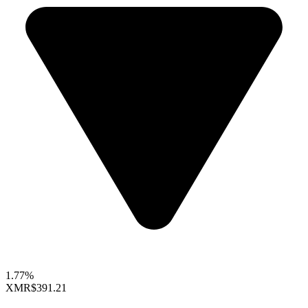
1.77%
XMR
$391.21