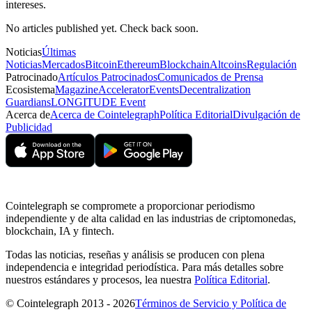
intereses.
No articles published yet. Check back soon.
Noticias
Últimas
Noticias
Mercados
Bitcoin
Ethereum
Blockchain
Altcoins
Regulación
Patrocinado
Artículos Patrocinados
Comunicados de Prensa
Ecosistema
Magazine
Accelerator
Events
Decentralization
Guardians
LONGITUDE Event
Acerca de
Acerca de Cointelegraph
Política Editorial
Divulgación de
Publicidad
Cointelegraph se compromete a proporcionar periodismo
independiente y de alta calidad en las industrias de criptomonedas,
blockchain, IA y fintech.
Todas las noticias, reseñas y análisis se producen con plena
independencia e integridad periodística. Para más detalles sobre
nuestros estándares y procesos, lea nuestra
Política Editorial
.
© Cointelegraph 2013 - 2026
Términos de Servicio y Política de