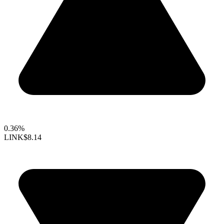
0.36%
LINK
$8.14