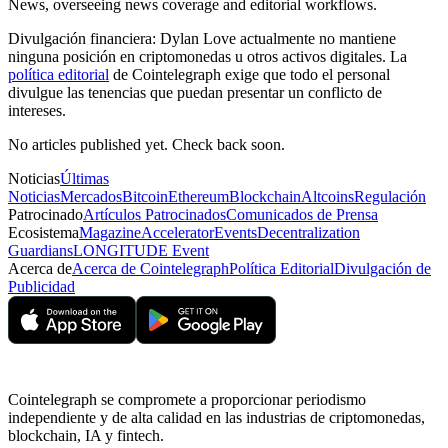
News, overseeing news coverage and editorial workflows.
Divulgación financiera:
Dylan Love actualmente no mantiene
ninguna posición en criptomonedas u otros activos digitales. La
política editorial
de Cointelegraph exige que todo el personal
divulgue las tenencias que puedan presentar un conflicto de
intereses.
No articles published yet. Check back soon.
Noticias
Últimas
Noticias
Mercados
Bitcoin
Ethereum
Blockchain
Altcoins
Regulación
Patrocinado
Artículos Patrocinados
Comunicados de Prensa
Ecosistema
Magazine
Accelerator
Events
Decentralization
Guardians
LONGITUDE Event
Acerca de
Acerca de Cointelegraph
Política Editorial
Divulgación de
Publicidad
Cointelegraph se compromete a proporcionar periodismo
independiente y de alta calidad en las industrias de criptomonedas,
blockchain, IA y fintech.