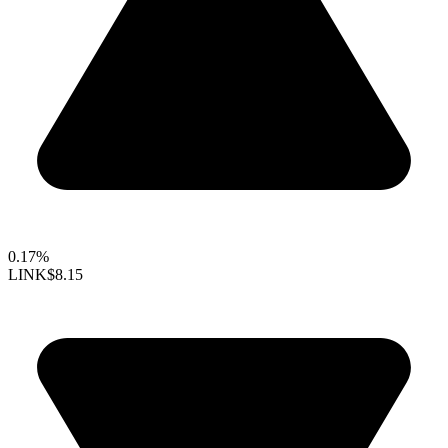
0.17%
LINK
$8.15