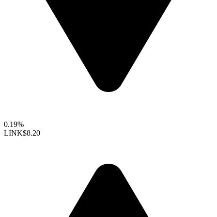
0.19%
LINK
$8.20