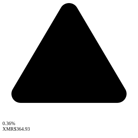
0.36%
XMR
$364.93