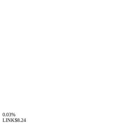
0.03%
LINK
$8.24