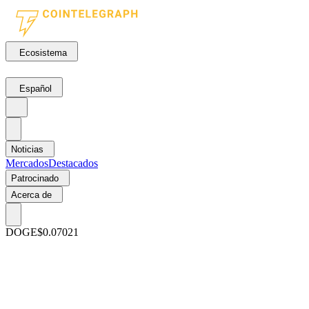
Ecosistema
Español
Noticias
Mercados
Destacados
Patrocinado
Acerca de
DOGE
$0.07021