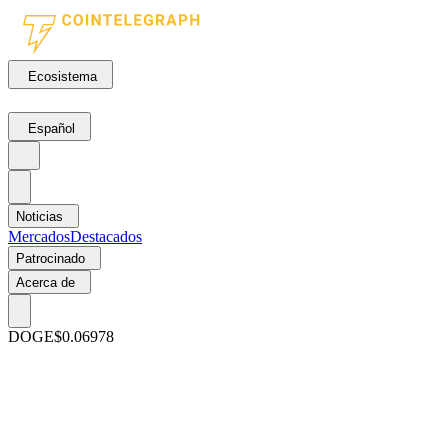
Ecosistema
Español
Noticias
Mercados
Destacados
Patrocinado
Acerca de
DOGE
$0.06978