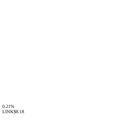
0.21%
LINK
$8.18