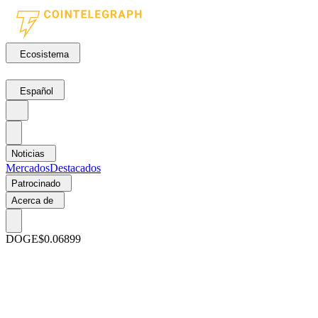
Ecosistema
Español
Noticias
Mercados
Destacados
Patrocinado
Acerca de
DOGE
$0.06899