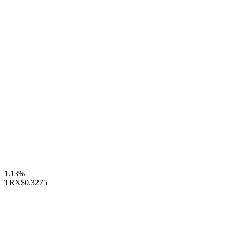
1.13%
TRX
$0.3275