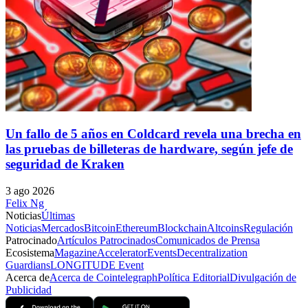
Un fallo de 5 años en Coldcard revela una brecha en
las pruebas de billeteras de hardware, según jefe de
seguridad de Kraken
3 ago 2026
Felix Ng
Noticias
Últimas
Noticias
Mercados
Bitcoin
Ethereum
Blockchain
Altcoins
Regulación
Patrocinado
Artículos Patrocinados
Comunicados de Prensa
Ecosistema
Magazine
Accelerator
Events
Decentralization
Guardians
LONGITUDE Event
Acerca de
Acerca de Cointelegraph
Política Editorial
Divulgación de
Publicidad