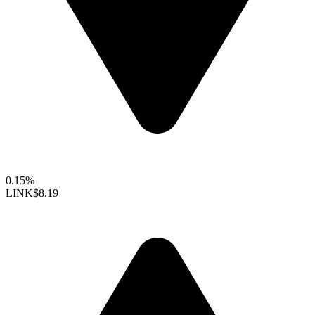
0.15%
LINK
$8.19