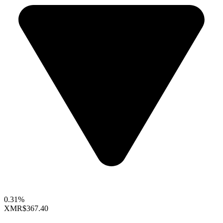
0.31%
XMR
$367.40