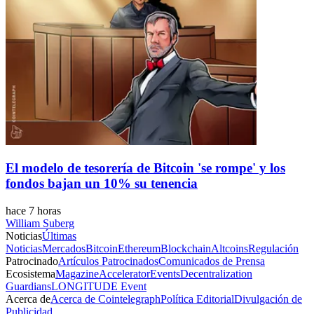
El modelo de tesorería de Bitcoin 'se rompe' y los
fondos bajan un 10% su tenencia
hace 7 horas
William Suberg
Noticias
Últimas
Noticias
Mercados
Bitcoin
Ethereum
Blockchain
Altcoins
Regulación
Patrocinado
Artículos Patrocinados
Comunicados de Prensa
Ecosistema
Magazine
Accelerator
Events
Decentralization
Guardians
LONGITUDE Event
Acerca de
Acerca de Cointelegraph
Política Editorial
Divulgación de
Publicidad